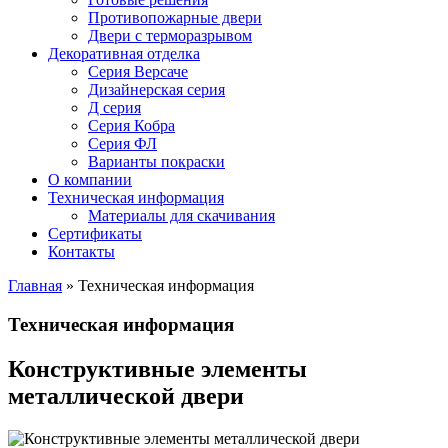
Противопожарные двери
Двери с терморазрывом
Декоративная отделка
Серия Версаче
Дизайнерская серия
Д серия
Серия Кобра
Серия ФЛ
Варианты покраски
О компании
Техническая информация
Материалы для скачивания
Сертификаты
Контакты
Главная
»
Техническая информация
Техническая информация
Конструктивные элементы
металлической двери